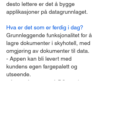
desto lettere er det å bygge
applikasjoner på datagrunnlaget.
Hva er det som er ferdig i dag?
Grunnleggende funksjonalitet for å
lagre dokumenter i skyhotell, med
omgjøring av dokumenter til data.
- Appen kan bli levert med
kundens egen fargepalett og
utseende.
- Appen fungerer på PC, nettbrett
og mobil
- Kunden har full kontroll og rett på
sine data.
- Høyeste standard er brukt for
autentisering og innlogging. (Maks
sikkerhet som er tilgjengelig i dag)
- Uante muligheter for